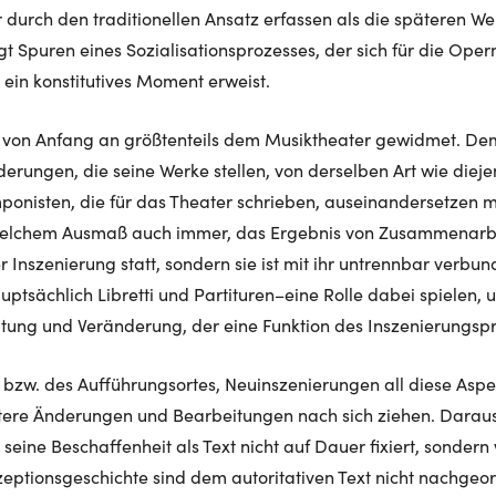
 durch den traditionellen Ansatz erfassen als die späteren We
gt Spuren eines Sozialisationsprozesses, der sich für die Opern
 ein konstitutives Moment erweist.
re von Anfang an größtenteils dem Musiktheater gewidmet. De
erungen, die seine Werke stellen, von derselben Art wie dieje
onisten, die für das Theater schrieben, auseinandersetzen 
 welchem Ausmaß auch immer, das Ergebnis von Zusammenarbei
r Inszenierung statt, sondern sie ist mit ihr untrennbar verbu
auptsächlich Libretti und Partituren–eine Rolle dabei spielen, 
ung und Veränderung, der eine Funktion des Inszenierungspro
bzw. des Aufführungsortes, Neuinszenierungen all diese Aspe
re Änderungen und Bearbeitungen nach sich ziehen. Daraus f
eine Beschaffenheit als Text nicht auf Dauer fixiert, sondern
eptionsgeschichte sind dem autoritativen Text nicht nachgeo