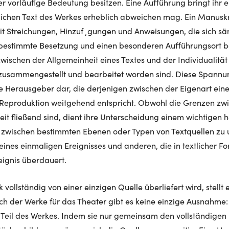
der vorläufige Bedeutung besitzen. Eine Aufführung bringt ihr
lichen Text des Werkes erheblich abweichen mag. Ein Manuskri
mit Streichungen, Hinzuf¸gungen und Anweisungen, die sich säm
 bestimmte Besetzung und einen besonderen Aufführungsort b
ischen der Allgemeinheit eines Textes und der Individualität
zusammengestellt und bearbeitet worden sind. Diese Spannung
 Herausgeber dar, die derjenigen zwischen der Eigenart eine
 Reproduktion weitgehend entspricht. Obwohl die Grenzen zwi
eit fließend sind, dient ihre Unterscheidung einem wichtigen h
 zwischen bestimmten Ebenen oder Typen von Textquellen zu 
nes einmaligen Ereignisses und anderen, die in textlicher F
eignis überdauert.
 vollständig von einer einzigen Quelle überliefert wird, stell
ich der Werke für das Theater gibt es keine einzige Ausnahme:
n Teil des Werkes. Indem sie nur gemeinsam den vollständigen