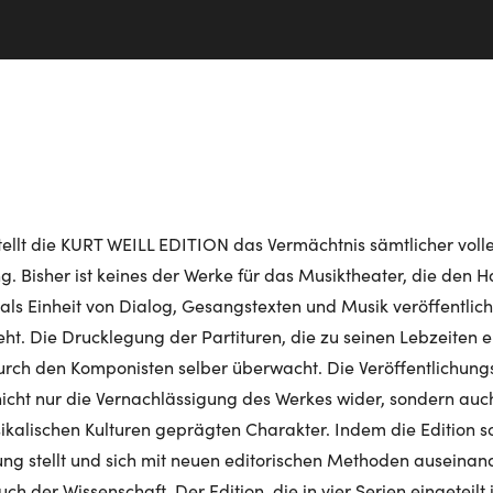
stellt die KURT WEILL EDITION das Vermächtnis sämtlicher vol
ng. Bisher ist keines der Werke für das Musiktheater, die den H
ls Einheit von Dialog, Gesangstexten und Musik veröffentlich
ht. Die Drucklegung der Partituren, die zu seinen Lebzeiten e
rch den Komponisten selber überwacht. Die Veröffentlichungs
 nicht nur die Vernachlässigung des Werkes wider, sondern auch
kalischen Kulturen geprägten Charakter. Indem die Edition s
ng stellt und sich mit neuen editorischen Methoden auseinande
ch der Wissenschaft. Der Edition, die in vier Serien eingeteilt 