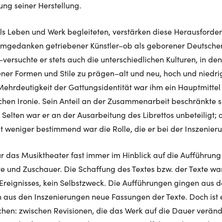
ng seiner Herstellung.
ls Leben und Werk begleiteten, verstärken diese Herausforder
mgedanken getriebener Künstler–ob als geborener Deutscher,
ersuchte er stets auch die unterschiedlichen Kulturen, in den
er Formen und Stile zu prägen–alt und neu, hoch und niedrig
ehrdeutigkeit der Gattungsidentität war ihm ein Hauptmittel
chen Ironie. Sein Anteil an der Zusammenarbeit beschränkte si
Selten war er an der Ausarbeitung des Librettos unbeteiligt; o
t weniger bestimmend war die Rolle, die er bei der Inszenieru
ür das Musiktheater fast immer im Hinblick auf die Aufführung
te und Zuschauer. Die Schaffung des Textes bzw. der Texte war
 Ereignisses, kein Selbstzweck. Die Aufführungen gingen aus d
n aus den Inszenierungen neue Fassungen der Texte. Doch ist 
en: zwischen Revisionen, die das Werk auf die Dauer veränd