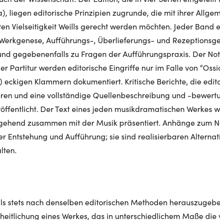
, liegen editorische Prinzipien zugrunde, die mit ihrer Allgem
ten Vielseitigkeit Weills gerecht werden möchten. Jeder Band e
 Werkgenese, Aufführungs-, Überlieferungs- und Rezeptionsge
nd gegebenenfalls zu Fragen der Aufführungspraxis. Der Note
der Partitur werden editorische Eingriffe nur im Falle von “Oss
eckigen Klammern dokumentiert. Kritische Berichte, die edit
eren und eine vollständige Quellenbeschreibung und -bewert
öffentlicht. Der Text eines jeden musikdramatischen Werkes wi
gehend zusammen mit der Musik präsentiert. Anhänge zum No
 Entstehung und Aufführung; sie sind realisierbaren Altern
lten.
ls stets nach denselben editorischen Methoden herauszugebe
itlichung eines Werkes, das in unterschiedlichem Maße die v