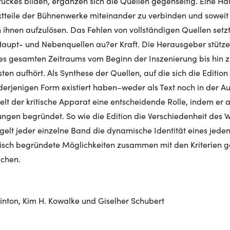
Stückes bilden, ergänzen sich die Quellen gegenseitig. Eine H
extteile der Bühnenwerke miteinander zu verbinden und soweit
ihnen aufzulösen. Das Fehlen von vollständigen Quellen setzt 
aupt- und Nebenquellen au?er Kraft. Die Herausgeber stützen
es gesamten Zeitraums vom Beginn der Inszenierung bis hin z
en aufhört. Als Synthese der Quellen, auf die sich die Edition 
derjenigen Form existiert haben–weder als Text noch in der Au
ielt der kritische Apparat eine entscheidende Rolle, indem er a
ungen begründet. So wie die Edition die Verschiedenheit des 
gelt jeder einzelne Band die dynamische Identität eines jed
isch begründete Möglichkeiten zusammen mit den Kriterien ge
ichen.
nton, Kim H. Kowalke und Giselher Schubert