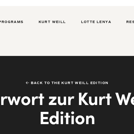
PROGRAMS
KURT WEILL
LOTTE LENYA
RE
BACK TO THE KURT WEILL EDITION
rwort zur Kurt We
Edition