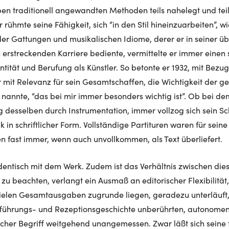
en traditionell angewandten Methoden teils nahelegt und teil
r rühmte seine Fähigkeit, sich “in den Stil hineinzuarbeiten”, w
 der Gattungen und musikalischen Idiome, derer er in seiner ü
h erstreckenden Karriere bediente, vermittelte er immer eine
ntität und Berufung als Künstler. So betonte er 1932, mit Bezug
 mit Relevanz für sein Gesamtschaffen, die Wichtigkeit der g
s nannte, “das bei mir immer besonders wichtig ist”. Ob bei d
g desselben durch Instrumentation, immer vollzog sich sein Sc
k in schriftlicher Form. Vollständige Partituren waren für sei
 fast immer, wenn auch unvollkommen, als Text überliefert.
 identisch mit dem Werk. Zudem ist das Verhältnis zwischen di
zu beachten, verlangt ein Ausmaß an editorischer Flexibilität,
ielen Gesamtausgaben zugrunde liegen, geradezu unterläuft, s
fführungs- und Rezeptionsgeschichte unberührten, autonomen
olcher Begriff weitgehend unangemessen. Zwar läßt sich seine 