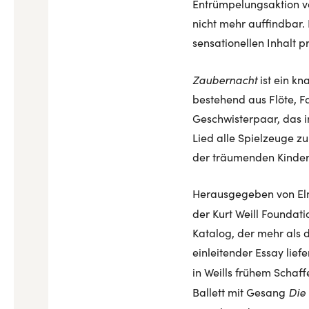
Entrümpelungsaktion vo
nicht mehr auffindbar.
sensationellen Inhalt pr
Zaubernacht
ist ein kn
bestehend aus Flöte, F
Geschwisterpaar, das i
Lied alle Spielzeuge z
der träumenden Kinder 
Herausgegeben von Elm
der Kurt Weill Foundati
Katalog, der mehr als 
einleitender Essay lief
in Weills frühem Schaf
Die
Ballett mit Gesang