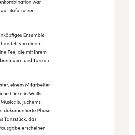
lenkombination war
 der Safe seinen
neunköpfiges Ensemble
e handelt von einem
ne Fee, die mit ihrem
 Abenteuern und Tänzen
ter, einem Mitarbeiter
che Lücke in Weills
 Musicals. Juchems
echt dokumentierte Phase
es Tanzstück, das
mtausgabe erscheinen