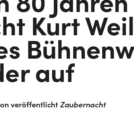
h 80 Jahren
ht Kurt Weil
tes Bühnenw
er auf
ion veröffentlicht
Zaubernacht