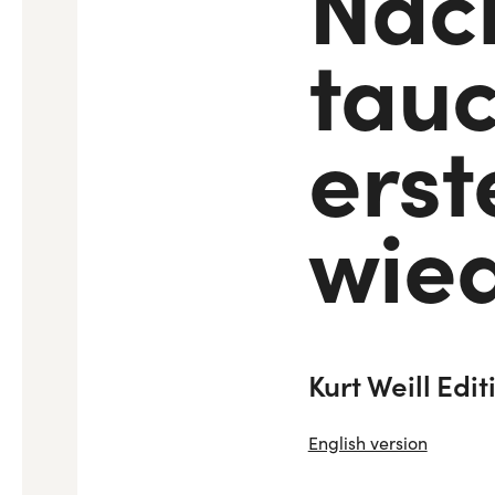
Nac
tauc
ers
wied
Kurt Weill Edit
English version