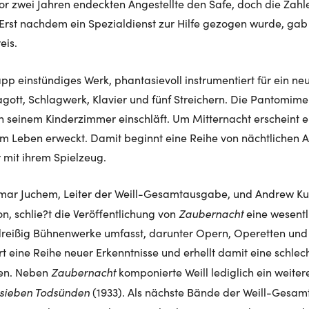
r zwei Jahren endeckten Angestellte den Safe, doch die Zah
 Erst nachdem ein Spezialdienst zur Hilfe gezogen wurde, gab
eis.
app einstündiges Werk, phantasievoll instrumentiert für ein 
agott, Schlagwerk, Klavier und fünf Streichern. Die Pantomim
n seinem Kinderzimmer einschläft. Um Mitternacht erscheint ei
um Leben erweckt. Damit beginnt eine Reihe von nächtlichen
mit ihrem Spielzeug.
ar Juchem, Leiter der Weill-Gesamtausgabe, und Andrew Kus
Zaubernacht
on, schlie?t die Veröffentlichung von
eine wesentli
dreißig Bühnenwerke umfasst, darunter Opern, Operetten und
ert eine Reihe neuer Erkenntnisse und erhellt damit eine schl
Zaubernacht
fen. Neben
komponierte Weill lediglich ein weiter
 sieben Todsünden
(1933). Als nächste Bände der Weill-Gesa