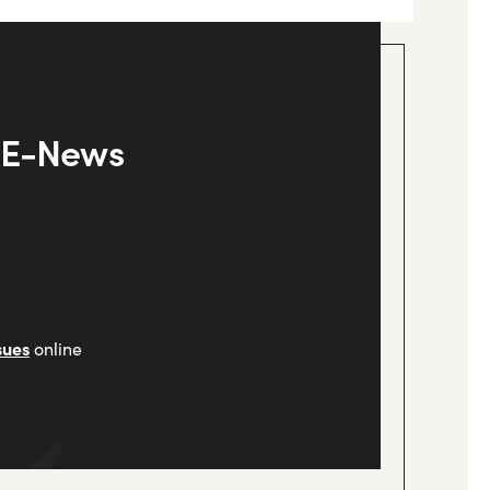
y E-News
sues
online