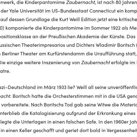
Zaubernacht
hnenwerk, die Kinderpantomime
, ist nach 80 Jahre
 der Yale Universität im US-Bundesstaat Connecticut ein kompl
uf dessen Grundlage die Kurt Weill Edition jetzt eine kritisch
950) komponierte die Kinderpantomime im Sommer 1922 als Mei
ositionsklasse an der Preußischen Akademie der Künste. Das 
ssischen Theaterimpresarios und Dichters Wladimir Boritsch (
 Berliner Theater am Kurfürstendamm die Uraufführung statt
Zaubernacht
Die einzige weitere Inszenierung von
erfolgte i
atre.
azi-Deutschland im März 1933 lie? Weill all seine unveröffentli
acht
. Boritsch hatte die Orchesterstimmen mit in die USA gen
 vorbereitete. Nach Boritschs Tod gab seine Witwe die Materia
unterblieb die Katalogisierung aufgrund der Erkrankung eines 
 legte die Unterlagen in einen falschen Safe. In den 1960er J
in einen Keller geschafft und geriet dort bald in Vergessenheit